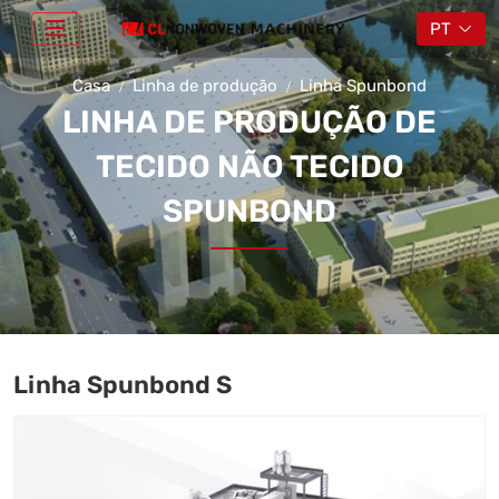
PT
Casa
Linha de produção
Linha Spunbond
LINHA DE PRODUÇÃO DE
TECIDO NÃO TECIDO
SPUNBOND
Linha Spunbond S