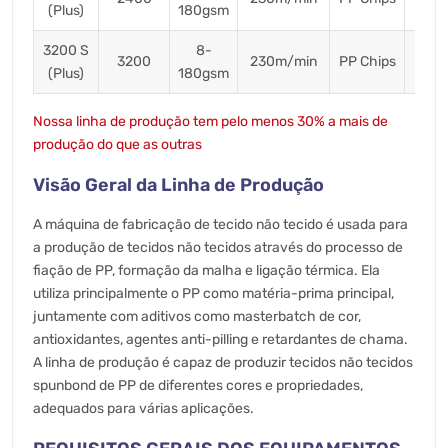
(Plus)
180gsm
Ton
3200 S
8-
3200
230m/min
PP Chips
13 T
(Plus)
180gsm
Nossa linha de produção tem pelo menos 30% a mais de
produção do que as outras
Visão Geral da Linha de Produção
A máquina de fabricação de tecido não tecido é usada para
a produção de tecidos não tecidos através do processo de
fiação de PP, formação da malha e ligação térmica. Ela
utiliza principalmente o PP como matéria-prima principal,
juntamente com aditivos como masterbatch de cor,
antioxidantes, agentes anti-pilling e retardantes de chama.
A linha de produção é capaz de produzir tecidos não tecidos
spunbond de PP de diferentes cores e propriedades,
adequados para várias aplicações.