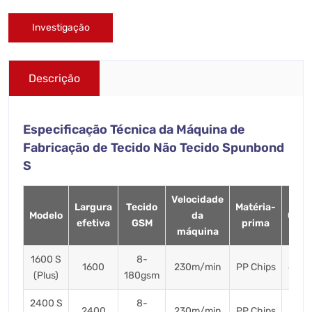
Investigação
Descrição
Especificação Técnica da Máquina de
Fabricação de Tecido Não Tecido Spunbond
S
Velocidade
Largura
Tecido
Matéria-
Modelo
da
Capa
efetiva
GSM
prima
máquina
1600 S
8-
1600
230m/min
PP Chips
6.5 
(Plus)
180gsm
2400 S
8-
2400
230m/min
PP Chips