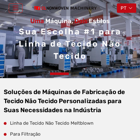
PT
Uma
Máquina,
Dois
Estilos
Sua Escolha #1 para
Linha de Tecido Não
Tecido
Soluções de Máquinas de Fabricação de
Tecido Não Tecido Personalizadas para
Suas Necessidades na Indústria
Linha de Tecido Não Tecido Meltblown
Para Filtração